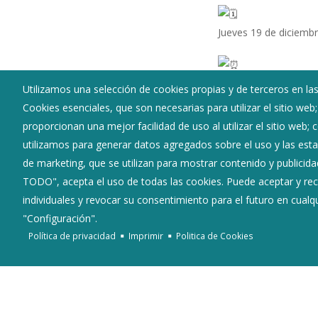
Jueves 19 de diciemb
16:15h a 20:45h
Utilizamos una selección de cookies propias y de terceros en las
Cookies esenciales, que son necesarias para utilizar el sitio web
proporcionan una mejor facilidad de uso al utilizar el sitio web;
Autobús de donación
utilizamos para generar datos agregados sobre el uso y las estad
de marketing, que se utilizan para mostrar contenido y publicida
TODO", acepta el uso de todas las cookies. Puede aceptar y rec
Ayuntamiento de Villadiego
individuales y revocar su consentimiento para el futuro en cua
"Configuración".
:
Plaza Mayor nº 1 - 09120
Política de privacidad
Imprimir
Politica de Cookies
:
947 36 17 00
:
villadiego@diputaciondeburgos.net