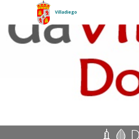
Pasar al contenido principal
Villadiego
💉🩸 