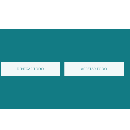
DENEGAR TODO
ACEPTAR TODO
Diputación de Burgos
Mapa Web
Iniciar Sesión