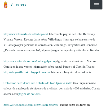
Pasar al contenido principal
Villadiego
http://www.tomarlasdevilladiego.es/
Interesante página de Celia Barbero y
Vicente Varona. Recoge datos sobre Villadiego: libros que se han escrito de
Villadiego o por personas relaciones con Villadiego, fotografías del Concurso
¿De vedad conoces tu pueblo?, algunos juegos de ingenio, y artículos culturales.
https://www.facebook.com/col.angelpardo
página de Facebook de E. Marcos
García en la que vemos información sobre Ángel Pardo y el Capitán Trueno.
http://diegovilla1940.blogspot.com.es/
Intersante blog de Eduardo Gacía.
Colección de Bidones de Ciclistas de Jose Ignacio Valle
Una impresionante
colección catalogada de bidones de ciclistas, con más de 4000 unidades. Cuenta
además con
página de noticias
,
https://sites.google.com/site/villadiegotoros/
Página sobre los toros en