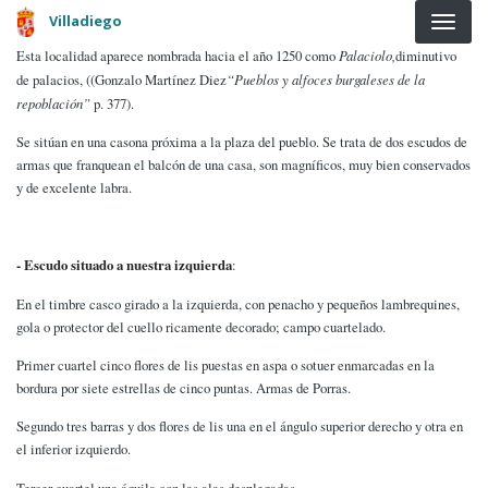
Pasar al contenido principal
Villadiego
Esta localidad aparece nombrada hacia el año 1250 como
Palaciolo,
diminutivo
de palacios, ((Gonzalo Martínez Diez
“Pueblos y alfoces burgaleses de la
repoblación”
p. 377).
Se sitúan en una casona próxima a la plaza del pueblo. Se trata de dos escudos de
armas que franquean el balcón de una casa, son magníficos, muy bien conservados
y de excelente labra.
- Escudo situado a nuestra izquierda
:
En el timbre casco girado a la izquierda, con penacho y pequeños lambrequines,
gola o protector del cuello ricamente decorado; campo cuartelado.
Primer cuartel cinco flores de lis puestas en aspa o sotuer enmarcadas en la
bordura por siete estrellas de cinco puntas. Armas de Porras.
Segundo tres barras y dos flores de lis una en el ángulo superior derecho y otra en
el inferior izquierdo.
Tercer cuartel una águila con las alas desplegadas.