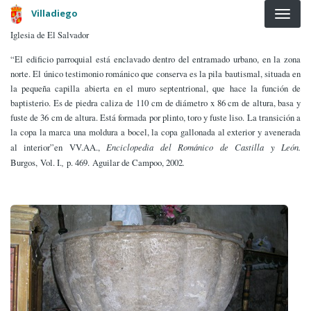
Pasar al contenido principal
Villadiego
Iglesia de El Salvador
“El edificio parroquial está enclavado dentro del entramado urbano, en la zona
norte. El único testimonio románico que conserva es la pila bautismal, situada en
la pequeña capilla abierta en el muro septentrional, que hace la función de
baptisterio. Es de piedra caliza de 110 cm de diámetro x 86 cm de altura, basa y
fuste de 36 cm de altura. Está formada por plinto, toro y fuste liso. La transición a
la copa la marca una moldura a bocel, la copa gallonada al exterior y avenerada
al interior”en VV.AA.,
Enciclopedia del Románico de Castilla y León.
Burgos,
Vol. I.
,
p. 469.
Aguilar de Campoo, 2002
.