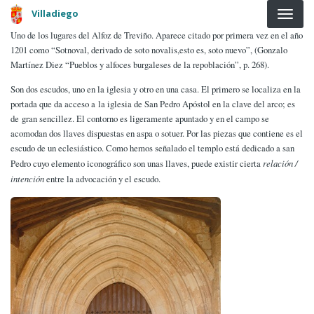
Pasar al contenido principal
Villadiego
Uno de los lugares del Alfoz de Treviño. Aparece citado por primera vez en el año
1201 como “Sotnoval, derivado de soto novalis,esto es, soto nuevo”, (Gonzalo
Martínez Diez “Pueblos y alfoces burgaleses de la repoblación”, p. 268).
Son dos escudos, uno en la iglesia y otro en una casa. El primero se localiza en la
portada que da acceso a la iglesia de San Pedro Apóstol en la clave del arco; es
de gran sencillez. El contorno es ligeramente apuntado y en el campo se
acomodan dos llaves dispuestas en aspa o sotuer. Por las piezas que contiene es el
escudo de un eclesiástico. Como hemos señalado el templo está dedicado a san
Pedro cuyo elemento iconográfico son unas llaves, puede existir cierta
relación /
intención
entre la advocación y el escudo.