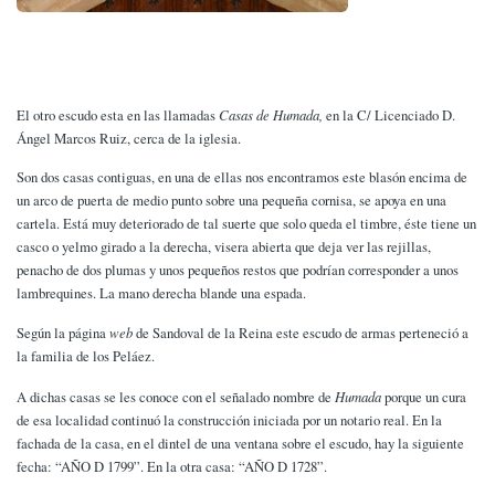
El otro escudo esta en las llamadas
Casas de Humada,
en la C/ Licenciado D.
Ángel Marcos Ruiz, cerca de la iglesia.
Son dos casas contiguas, en una de ellas nos encontramos este blasón encima de
un arco de puerta de medio punto sobre una pequeña cornisa, se apoya en una
cartela. Está muy deteriorado de tal suerte que solo queda el timbre, éste tiene un
casco o yelmo girado a la derecha, visera abierta que deja ver las rejillas,
penacho de dos plumas y unos pequeños restos que podrían corresponder a unos
lambrequines. La mano derecha blande una espada.
Según la página
web
de Sandoval de la Reina este escudo de armas perteneció a
la familia de los Peláez.
A dichas casas se les conoce con el señalado nombre de
Humada
porque un cura
de esa localidad continuó la construcción iniciada por un notario real. En la
fachada de la casa, en el dintel de una ventana sobre el escudo, hay la siguiente
fecha: “AÑO D 1799”. En la otra casa: “AÑO D 1728”.