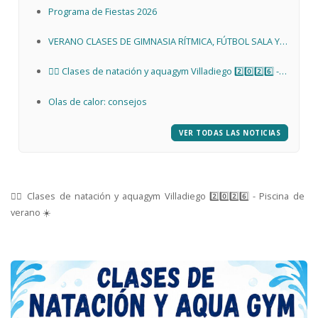
Programa de Fiestas 2026
VERANO CLASES DE GIMNASIA RÍTMICA, FÚTBOL SALA Y
VOLEIBOL
🏊‍♀️ Clases de natación y aquagym Villadiego 2️⃣0️⃣2️⃣6️⃣ -
Piscina de verano ☀️
Olas de calor: consejos
VER TODAS LAS NOTICIAS
🏊‍♀️ Clases de natación y aquagym Villadiego 2️⃣0️⃣2️⃣6️⃣ - Piscina de
verano ☀️