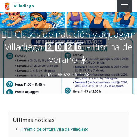
Pasar al contenido principal
Villadiego
🏊‍♀️ Clases de natación y aquagym
Villadiego 2️⃣0️⃣2️⃣6️⃣ - Piscina de
verano ☀️
Mié, 08/07/2026 - 11:58
Últimas noticias
I Premio de pintura Villa de Villadiego