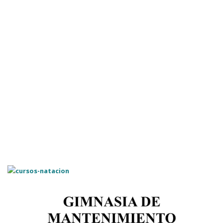
23/12/2024
Ver más
🌟Feliz Navidad y Próspero 2025 🎅